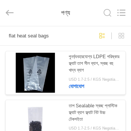
WEIFNAG
UNO
PACKING
পণ্য
PRODUCTS
CO.,LTD.
All
Rights
Reserved.
বাড়ি
flat heat seal bags
পণ্য
পুনর্ব্যবহারযোগ্য LDPE পরিষ্কার
ফ্ল্যাট তাপ সীল ব্যাগ, স্বচ্ছ বহু
আমাদের
খাদ্য ব্যাগ
সম্পর্কে
USD 1.7-2.5 / KGS Negotiable MOQ:1000KGS
যোগাযোগ
কারখানা
ভ্রমণ
তাপ Sealable স্বচ্ছ প্লাস্টিক
ফ্ল্যাট ব্যাগ ফ্ল্যাট নিট উচ্চ
টেকসইতা
মান
USD 1.7-2.5 / KGS Negotiable MOQ:1000KGS