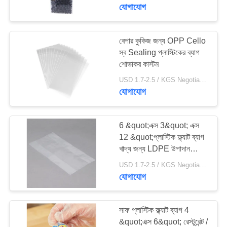
নিয়ন্ত্রণ
যোগাযোগ
যোগাযোগ
বেপার কুকিজ জন্য OPP Cello
স্ব Sealing প্লাস্টিকের ব্যাগ
করুন
শোভাকর কাস্টম
USD 1.7-2.5 / KGS Negotiable MOQ:1000KGS
খবর
যোগাযোগ
কেস
6 &quot;এক্স 3&quot; এক্স
12 &quot;প্লাস্টিক ফ্ল্যাট ব্যাগ
খাদ্য জন্য LDPE উপাদান
সাইট
পরিষ্কার রঙ
USD 1.7-2.5 / KGS Negotiable MOQ:1000KGS
ম্যাপ
যোগাযোগ
PRIVACY
সাফ প্লাস্টিক ফ্ল্যাট ব্যাগ 4
POLICY
&quot;এক্স 6&quot; রেস্টুরেন্ট /