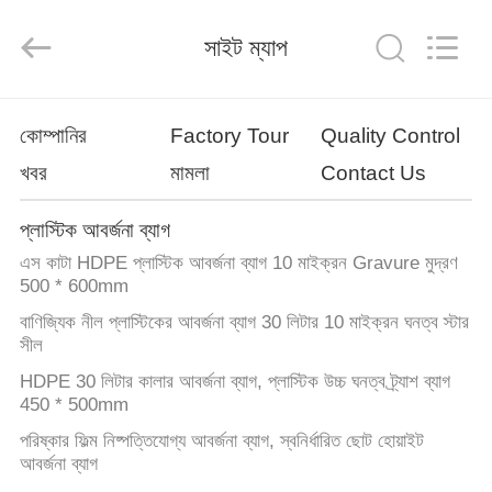
WEIFNAG
UNO
PACKING
সাইট ম্যাপ
PRODUCTS
CO.,LTD.
All
Rights
Reserved.
বাড়ি
কোম্পানির
Factory Tour
Quality Control
খবর
মামলা
Contact Us
পণ্য
প্লাস্টিক আবর্জনা ব্যাগ
আমাদের
এস কাটা HDPE প্লাস্টিক আবর্জনা ব্যাগ 10 মাইক্রন Gravure মুদ্রণ
সম্পর্কে
500 * 600mm
বাণিজ্যিক নীল প্লাস্টিকের আবর্জনা ব্যাগ 30 লিটার 10 মাইক্রন ঘনত্ব স্টার
সীল
কারখানা
HDPE 30 লিটার কালার আবর্জনা ব্যাগ, প্লাস্টিক উচ্চ ঘনত্ব ট্র্যাশ ব্যাগ
ভ্রমণ
450 * 500mm
পরিষ্কার ফিল্ম নিষ্পত্তিযোগ্য আবর্জনা ব্যাগ, স্বনির্ধারিত ছোট হোয়াইট
মান
আবর্জনা ব্যাগ