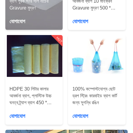
ব্যাগ পূরক স্টার সীল নীচের
আবর্জনা ব্যাগ 10 মাইক্রন
নিয়ন্ত্রণ
Gravure মুদ্রণ
Gravure মুদ্রণ 500 *
600mm
যোগাযোগ
যোগাযোগ
যোগাযোগ
করুন
HOT
খবর
কেস
সাইট
HDPE 30 লিটার কালার
100% কম্পোস্টযোগ্য ছোট
আবর্জনা ব্যাগ, প্লাস্টিক উচ্চ
ড্রপ স্ট্রিং কারবাইড ব্যাগ কার্ট
ম্যাপ
ঘনত্ব ট্র্যাশ ব্যাগ 450 *
জন্য সুগন্ধি রঙিন
500mm
যোগাযোগ
যোগাযোগ
PRIVACY
POLICY