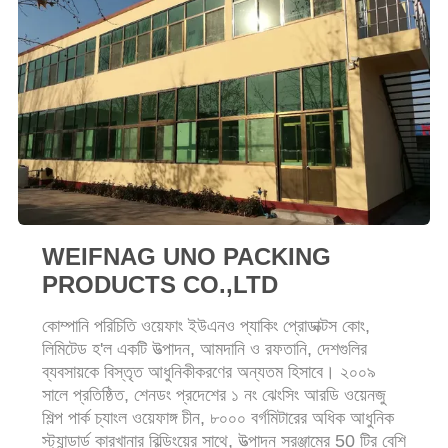
WEIFNAG UNO PACKING
PRODUCTS CO.,LTD
কোম্পানি পরিচিতি ওয়েফাং ইউএনও প্যাকিং প্রোডাক্টস কোং,
লিমিটেড হ'ল একটি উত্পাদন, আমদানি ও রফতানি, দেশগুলির
ব্যবসায়কে বিস্তৃত আধুনিকীকরণের অন্যতম হিসাবে। ২০০৯
সালে প্রতিষ্ঠিত, শেনডং প্রদেশের ১ নং ঝেংসিং আরডি ওয়েনজু
শিল্প পার্ক চ্যাংল ওয়েফাঙ্গ চীন, ৮০০০ বর্গমিটারের অধিক আধুনিক
স্ট্যান্ডার্ড কারখানার বিল্ডিংয়ের সাথে, উত্পাদন সরঞ্জামের 50 টির বেশি