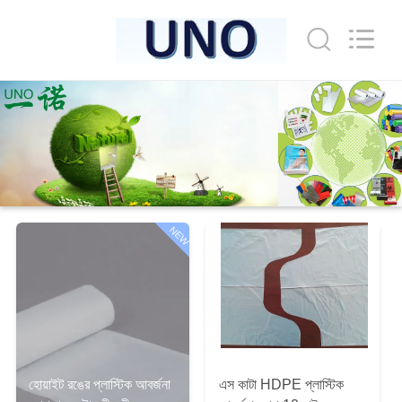
WEIFNAG
UNO
PACKING
PRODUCTS
CO.,LTD.
All
Rights
Reserved.
বাড়ি
পণ্য
আমাদের
NEW
সম্পর্কে
কারখানা
ভ্রমণ
মান
হোয়াইট রঙের প্লাস্টিক আবর্জনা
এস কাটা HDPE প্লাস্টিক