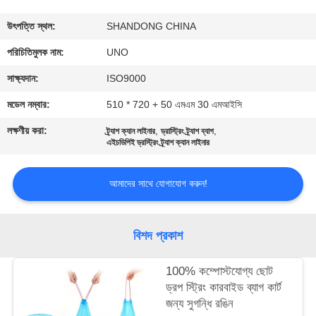
নিয়ন্ত্রণ
উৎপত্তি স্থল:
SHANDONG CHINA
যোগাযোগ
পরিচিতিমুলক নাম:
UNO
করুন
সাক্ষ্যদান:
ISO9000
মডেল নম্বার:
510 * 720 + 50 এমএম 30 এমআইসি
খবর
লক্ষণীয় করা:
,
,
ট্র্যাশ ক্যান লাইনার
ড্রাস্ট্রিং ট্র্যাশ ব্যাগ
এইচডিপিই ড্রস্ট্রিং ট্র্যাশ ক্যান লাইনার
কেস
আমাদের সাথে যোগাযোগ করুন!
সাইট
ম্যাপ
বিশদ প্রকাশ
100% কম্পোস্টযোগ্য ছোট
PRIVACY
ড্রপ স্ট্রিং কারবাইড ব্যাগ কার্ট
POLICY
জন্য সুগন্ধি রঙিন