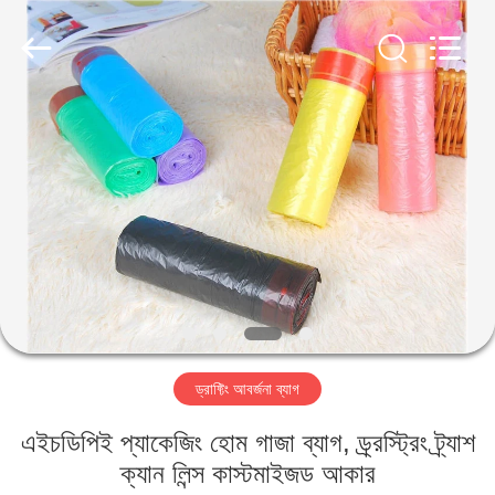
WEIFNAG
UNO
PACKING
PRODUCTS
CO.,LTD.
All
Rights
Reserved.
বাড়ি
পণ্য
আমাদের
সম্পর্কে
কারখানা
ড্রাফ্টিং আবর্জনা ব্যাগ
ভ্রমণ
এইচডিপিই প্যাকেজিং হোম গাজা ব্যাগ, ড্র্রস্ট্রিং ট্র্যাশ
মান
ক্যান লিন্স কাস্টমাইজড আকার