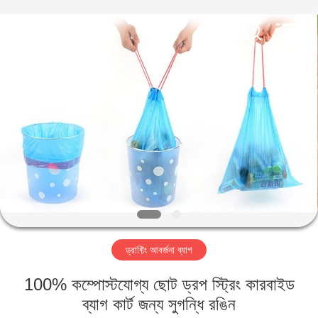
WEIFNAG
UNO
PACKING
PRODUCTS
CO.,LTD.
All
Rights
Reserved.
বাড়ি
পণ্য
আমাদের
সম্পর্কে
কারখানা
ড্রাফ্টিং আবর্জনা ব্যাগ
ভ্রমণ
100% কম্পোস্টযোগ্য ছোট ড্রপ স্ট্রিং কারবাইড
মান
ব্যাগ কার্ট জন্য সুগন্ধি রঙিন