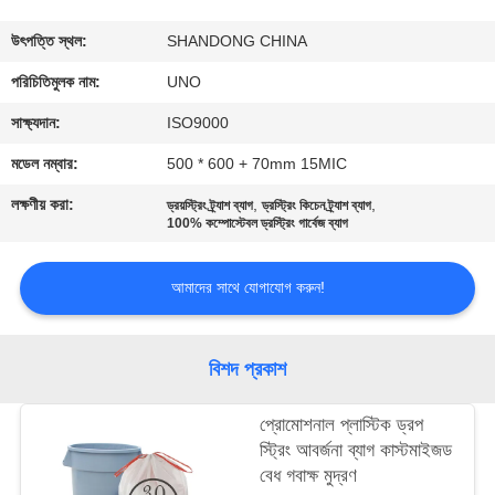
নিয়ন্ত্রণ
উৎপত্তি স্থল:
SHANDONG CHINA
যোগাযোগ
পরিচিতিমুলক নাম:
UNO
করুন
সাক্ষ্যদান:
ISO9000
মডেল নম্বার:
500 * 600 + 70mm 15MIC
খবর
লক্ষণীয় করা:
,
,
ড্রয়স্ট্রিং ট্র্যাশ ব্যাগ
ড্রস্ট্রিং কিচেন ট্র্যাশ ব্যাগ
100% কম্পোস্টেবল ড্রস্ট্রিং গার্বেজ ব্যাগ
কেস
আমাদের সাথে যোগাযোগ করুন!
সাইট
ম্যাপ
বিশদ প্রকাশ
প্রোমোশনাল প্লাস্টিক ড্রপ
PRIVACY
স্ট্রিং আবর্জনা ব্যাগ কাস্টমাইজড
POLICY
বেধ গবাক্ষ মুদ্রণ