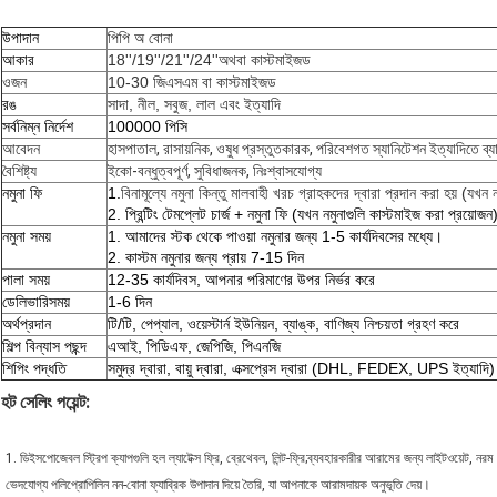
উপাদান
পিপি অ বোনা
আকার
18''/19''/21''/24''অথবা কাস্টমাইজড
ওজন
10-30 জিএসএম বা কাস্টমাইজড
রঙ
সাদা, নীল, সবুজ, লাল এবং ইত্যাদি
সর্বনিম্ন নির্দেশ
100000 পিসি
আবেদন
হাসপাতাল, রাসায়নিক, ওষুধ প্রস্তুতকারক, পরিবেশগত স্যানিটেশন ইত্যাদিতে ব্য
বৈশিষ্ট্য
ইকো-বন্ধুত্বপূর্ণ, সুবিধাজনক, নিঃশ্বাসযোগ্য
নমুনা ফি
1.
বিনামূল্যে নমুনা কিন্তু মালবাহী খরচ গ্রাহকদের দ্বারা প্রদান করা হয় (যখন 
2. প্রিন্টিং টেমপ্লেট চার্জ + নমুনা ফি (যখন নমুনাগুলি কাস্টমাইজ করা প্রয়োজন
নমুনা সময়
1. আমাদের স্টক থেকে পাওয়া নমুনার জন্য 1-5 কার্যদিবসের মধ্যে।
2. কাস্টম নমুনার জন্য প্রায় 7-15 দিন
পালা সময়
12-35 কার্যদিবস, আপনার পরিমাণের উপর নির্ভর করে
ডেলিভারি
সময়
1-6 দিন
অর্থপ্রদান
টি/টি, পেপ্যাল, ওয়েস্টার্ন ইউনিয়ন, ব্যাঙ্ক, বাণিজ্য নিশ্চয়তা গ্রহণ করে
শিল্প বিন্যাস পছন্দ
এআই, পিডিএফ, জেপিজি, পিএনজি
শিপিং পদ্ধতি
সমুদ্র দ্বারা, বায়ু দ্বারা, এক্সপ্রেস দ্বারা (DHL, FEDEX, UPS ইত্যাদি)
হট সেলিং পয়েন্ট:
1. ডি
ইসপোজেবল স্ট্রিপ ক্যাপগুলি হল ল্যাটেক্স ফ্রি, ব্রেথেবল, লিন্ট-ফ্রি;ব্যবহারকারীর আরামের জন্য লাইটওয়েট, নরম 
ভেদযোগ্য পলিপ্রোপিলিন নন-বোনা ফ্যাব্রিক উপাদান দিয়ে তৈরি, যা আপনাকে আরামদায়ক অনুভূতি দেয়।