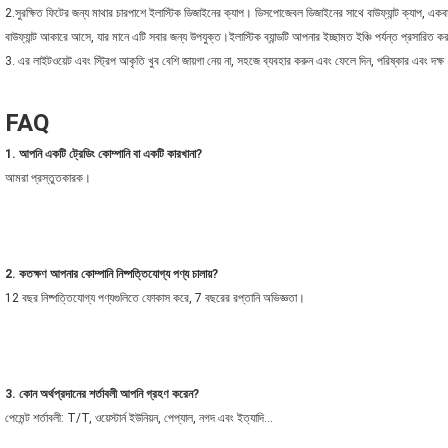
2.
সুরক্ষিত ফিটের জন্য মাথার চারপাশে ইলাস্টিক ডিজাইনের ক্যাপ। ডিসপোজেবল ডিজাইনের সাথে বাউফ্যান্ট ক্যাপ, একব
বাউফ্যান্ট আকারে আসে, যার মানে এটি সবার জন্য উপযুক্ত।ইলাস্টিক ব্যান্ডটি আপনার ইচ্ছামত ইঞ্চি পর্যন্ত প্রসারি
3. এর লাইটওয়েট এবং স্ট্রিপ আকৃতি খুব বেশি জায়গা নেয় না, সহজে ব্যবহার করুন এবং ফেলে দিন, পরিষ্কার এবং দক
FAQ
1. আপনি একটি ট্রেডিং কোম্পানি বা একটি কারখানা?
আমরা প্রস্তুতকারক।
2. কতক্ষণ আপনার কোম্পানি নিষ্পত্তিযোগ্য পণ্য চালায়?
12 বছর নিষ্পত্তিযোগ্য পণ্যগুলিতে ফোকাস করে, 7 বছরের রপ্তানি অভিজ্ঞতা।
3. কোন অর্থপ্রদানের শর্তাবলী আপনি গ্রহণ করেন?
পেমেন্ট শর্তাবলী: T/T, ওয়েস্টার্ন ইউনিয়ন, পেপ্যাল, নগদ এবং ইত্যাদি...