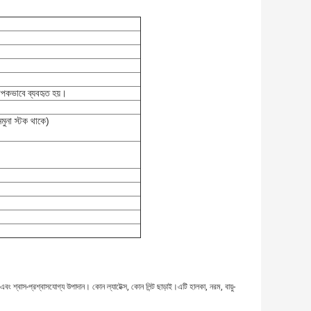
াপকভাবে ব্যবহৃত হয়।
নমুনা স্টক থাকে)
)
এবং শ্বাস-প্রশ্বাসযোগ্য উপাদান। কোন ল্যাটেক্স, কোন লিন্ট ছাড়াই।এটি হালকা, নরম, বায়ু-