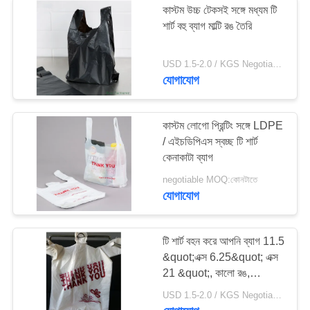
কাস্টম উচ্চ টেকসই সঙ্গে মধ্যম টি
শার্ট বহু ব্যাগ মাল্টি রঙ তৈরি
USD 1.5-2.0 / KGS Negotiable MOQ:1000KGS
যোগাযোগ
কাস্টম লোগো প্রিন্টিং সঙ্গে LDPE
/ এইচডিপিএস স্বচ্ছ টি শার্ট
কেনাকাটা ব্যাগ
negotiable MOQ:কোনটাতে
যোগাযোগ
টি শার্ট বহন করে আপনি ব্যাগ 11.5
&quot;এক্স 6.25&quot; এক্স
21 &quot;, কালো রঙ,
এইচডিপিই উপাদান ধন্যবাদ
USD 1.5-2.0 / KGS Negotiable MOQ:1000KGS