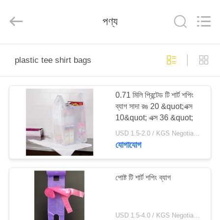
WEIFNAG
UNO
PACKING
পণ্য
PRODUCTS
CO.,LTD.
All
Rights
Reserved.
বাড়ি
plastic tee shirt bags
পণ্য
0.71 মিলি প্রিন্টেড টি শার্ট শপিং
ব্যাগ সাদা রঙ 20 &quot;এক্স
আমাদের
10&quot; এক্স 36 &quot;
সম্পর্কে
USD 1.5-2.0 / KGS Negotiable MOQ:1000KGS
যোগাযোগ
কারখানা
ভ্রমণ
পোষ্ট টি শার্ট শপিং ব্যাগ
মান
USD 1.5-4.0 / KGS Negotiable MOQ:1000KGS