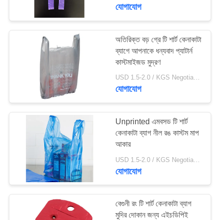
নিয়ন্ত্রণ
যোগাযোগ
যোগাযোগ
অতিরিক্ত বড় গ্রে টি শার্ট কেনাকাটা
ব্যাগে আপনাকে ধন্যবাদ প্যাটার্ন
করুন
কাস্টমাইজড মুদ্রণ
USD 1.5-2.0 / KGS Negotiable MOQ:1000KGS
খবর
যোগাযোগ
কেস
Unprinted এমবসড টি শার্ট
কেনাকাটা ব্যাগ নীল রঙ কাস্টম মাপ
আকার
সাইট
USD 1.5-2.0 / KGS Negotiable MOQ:1000KGS
ম্যাপ
যোগাযোগ
PRIVACY
বেগুনী রং টি শার্ট কেনাকাটা ব্যাগ
POLICY
মুদির দোকান জন্য এইচডিপিই