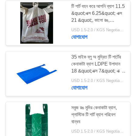
টি শার্ট বহন করে আপনি ব্যাগ 11.5
&quot;এক্স 6.25&quot; এক্স
21 &quot;, কালো রঙ,
এইচডিপিই উপাদান ধন্যবাদ
USD 1.5-2.0 / KGS Negotiable MOQ:1000KGS
যোগাযোগ
35 মাইক ব্লু অ মুদ্রিত টি শার্টের
কেনাকাটা ব্যাগ LDPE উপাদান
18 &quot;এক্স 7&quot; এক্স
32 &quot;
USD 1.5-2.0 / KGS Negotiable MOQ:1000KGS
যোগাযোগ
সবুজ রঙ মুদির কেনাকাটা ব্যাগ,
প্লাস্টিক টি শার্ট ব্যাগ পরিবেশ
বান্ধব
USD 1.5-2.0 / KGS Negotiable MOQ:1000KGS