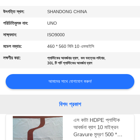
নিয়ন্ত্রণ
উৎপত্তি স্থল:
SHANDONG CHINA
যোগাযোগ
পরিচিতিমুলক নাম:
UNO
করুন
সাক্ষ্যদান:
ISO9000
মডেল নম্বার:
460 * 560 মিমি 10 এমআইসি
খবর
লক্ষণীয় করা:
,
,
প্লাস্টিকের আবর্জনার ব্যাগ
কম ঘনত্বের লাইনার
30L টি শার্ট প্লাস্টিকের আবর্জনা ব্যাগ
কেস
আমাদের সাথে যোগাযোগ করুন!
সাইট
ম্যাপ
বিশদ প্রকাশ
এস কাটা HDPE প্লাস্টিক
PRIVACY
আবর্জনা ব্যাগ 10 মাইক্রন
POLICY
Gravure মুদ্রণ 500 *