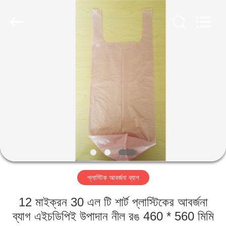
WEIFNAG
UNO
PACKING
PRODUCTS
CO.,LTD.
All
Rights
Reserved.
বাড়ি
পণ্য
আমাদের
সম্পর্কে
কারখানা
প্লাস্টিক আবর্জনা ব্যাগ
ভ্রমণ
12 মাইক্রন 30 এল টি শার্ট প্লাস্টিকের আবর্জনা
মান
ব্যাগ এইচডিপিই উপাদান নীল রঙ 460 * 560 মিমি