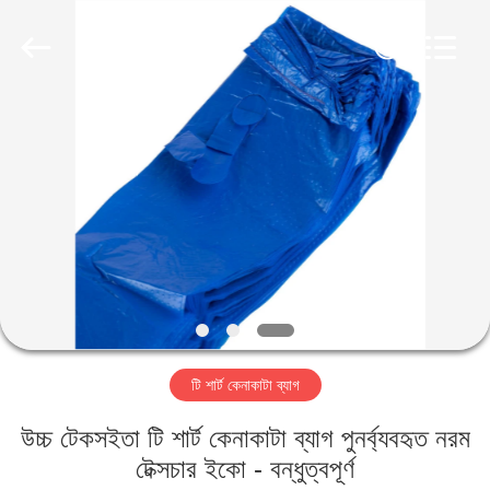
WEIFNAG
UNO
PACKING
PRODUCTS
CO.,LTD.
All
Rights
Reserved.
বাড়ি
পণ্য
আমাদের
সম্পর্কে
কারখানা
টি শার্ট কেনাকাটা ব্যাগ
ভ্রমণ
উচ্চ টেকসইতা টি শার্ট কেনাকাটা ব্যাগ পুনর্ব্যবহৃত নরম
মান
টেক্সচার ইকো - বন্ধুত্বপূর্ণ