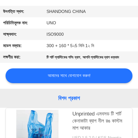
নিয়ন্ত্রণ
উৎপত্তি স্থল:
SHANDONG CHINA
যোগাযোগ
পরিচিতিমুলক নাম:
UNO
করুন
সাক্ষ্যদান:
ISO9000
মডেল নম্বার:
300 + 160 * 5২5 মিমি 1২ মি
খবর
লক্ষণীয় করা:
,
টি শার্ট প্লাস্টিকের শপিং ব্যাগ
আপনি প্লাস্টিকের ব্যাগ ধন্যবাদ
কেস
আমাদের সাথে যোগাযোগ করুন!
সাইট
বিশদ প্রকাশ
ম্যাপ
Unprinted এমবসড টি শার্ট
কেনাকাটা ব্যাগ নীল রঙ কাস্টম
PRIVACY
মাপ আকার
POLICY
USD 1.5-2.0 / KGS Negotiable MOQ:1000KGS