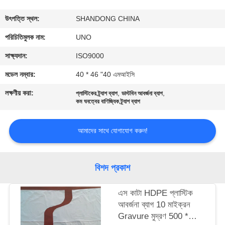
নিয়ন্ত্রণ
উৎপত্তি স্থল:
SHANDONG CHINA
যোগাযোগ
পরিচিতিমুলক নাম:
UNO
করুন
সাক্ষ্যদান:
ISO9000
মডেল নম্বার:
40 * 46 "40 এমআইসি
খবর
লক্ষণীয় করা:
,
,
প্লাস্টিকের ট্র্যাশ ব্যাগ
ডাস্টবিন আবর্জনা ব্যাগ
কম ঘনত্বের বাণিজ্যিক ট্র্যাশ ব্যাগ
কেস
আমাদের সাথে যোগাযোগ করুন!
সাইট
ম্যাপ
বিশদ প্রকাশ
এস কাটা HDPE প্লাস্টিক
PRIVACY
আবর্জনা ব্যাগ 10 মাইক্রন
POLICY
Gravure মুদ্রণ 500 *