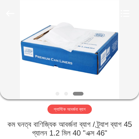
WEIFNAG
UNO
PACKING
PRODUCTS
CO.,LTD.
All
Rights
Reserved.
বাড়ি
পণ্য
আমাদের
সম্পর্কে
কারখানা
প্লাস্টিক আবর্জনা ব্যাগ
ভ্রমণ
কম ঘনত্ব বাণিজ্যিক আবর্জনা ব্যাগ / ট্র্যাশ ব্যাগ 45
মান
গ্যালন 1.2 মিল 40 "এক্স 46"