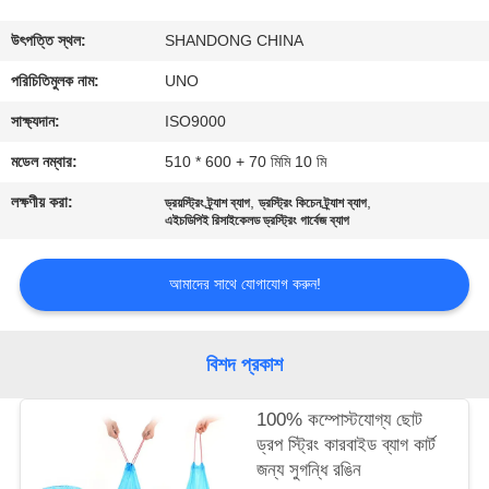
নিয়ন্ত্রণ
উৎপত্তি স্থল:
SHANDONG CHINA
যোগাযোগ
পরিচিতিমুলক নাম:
UNO
করুন
সাক্ষ্যদান:
ISO9000
মডেল নম্বার:
510 * 600 + 70 মিমি 10 মি
খবর
লক্ষণীয় করা:
,
,
ড্রয়স্ট্রিং ট্র্যাশ ব্যাগ
ড্রস্ট্রিং কিচেন ট্র্যাশ ব্যাগ
এইচডিপিই রিসাইকেলড ড্রস্ট্রিং গার্বেজ ব্যাগ
কেস
আমাদের সাথে যোগাযোগ করুন!
সাইট
ম্যাপ
বিশদ প্রকাশ
100% কম্পোস্টযোগ্য ছোট
PRIVACY
ড্রপ স্ট্রিং কারবাইড ব্যাগ কার্ট
POLICY
জন্য সুগন্ধি রঙিন