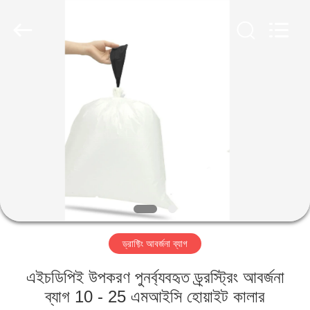
WEIFNAG
UNO
PACKING
PRODUCTS
CO.,LTD.
All
Rights
Reserved.
বাড়ি
পণ্য
আমাদের
সম্পর্কে
কারখানা
ড্রাফ্টিং আবর্জনা ব্যাগ
ভ্রমণ
এইচডিপিই উপকরণ পুনর্ব্যবহৃত ড্র্রস্ট্রিং আবর্জনা
মান
ব্যাগ 10 - 25 এমআইসি হোয়াইট কালার