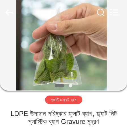
WEIFNAG
UNO
PACKING
PRODUCTS
CO.,LTD.
All
Rights
Reserved.
বাড়ি
পণ্য
আমাদের
সম্পর্কে
কারখানা
প্লাস্টিক ফ্ল্যাট ব্যাগ
ভ্রমণ
LDPE উপাদান পরিষ্কার ফ্লাট ব্যাগ, ফ্ল্যাট নিট
মান
প্লাস্টিক ব্যাগ Gravure মুদ্রণ