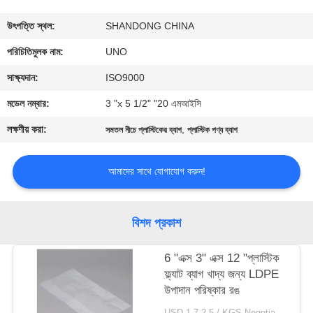
নিয়ন্ত্রণ
উৎপত্তি স্থল:
SHANDONG CHINA
যোগাযোগ
পরিচিতিমুলক নাম:
UNO
করুন
সাক্ষ্যদান:
ISO9000
মডেল নম্বার:
3 "x 5 1/2" "20 এমআইসি
খবর
লক্ষণীয় করা:
,
সমতল নীচে প্লাস্টিকের ব্যাগ
প্লাস্টিক পণ্য ব্যাগ
কেস
আমাদের সাথে যোগাযোগ করুন!
সাইট
বিশদ প্রকাশ
ম্যাপ
6 "এক্স 3" এক্স 12 "প্লাস্টিক
ফ্ল্যাট ব্যাগ খাদ্য জন্য LDPE
PRIVACY
উপাদান পরিষ্কার রঙ
POLICY
USD 1.7-2.5 / KGS Negotiable MOQ:1000KGS